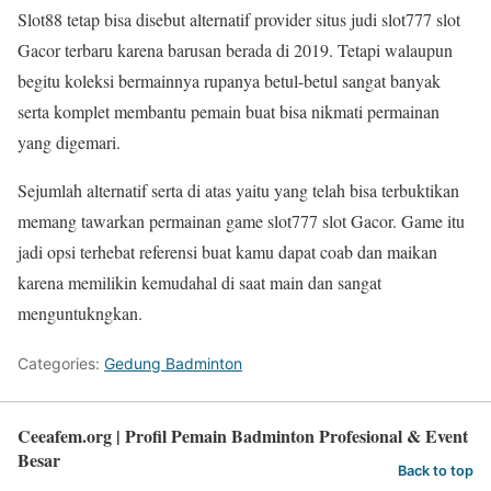
Slot88 tetap bisa disebut alternatif provider situs judi slot777 slot
Gacor terbaru karena barusan berada di 2019. Tetapi walaupun
begitu koleksi bermainnya rupanya betul-betul sangat banyak
serta komplet membantu pemain buat bisa nikmati permainan
yang digemari.
Sejumlah alternatif serta di atas yaitu yang telah bisa terbuktikan
memang tawarkan permainan game slot777 slot Gacor. Game itu
jadi opsi terhebat referensi buat kamu dapat coab dan maikan
karena memilikin kemudahal di saat main dan sangat
menguntukngkan.
Categories:
Gedung Badminton
Ceeafem.org | Profil Pemain Badminton Profesional & Event
Besar
Back to top