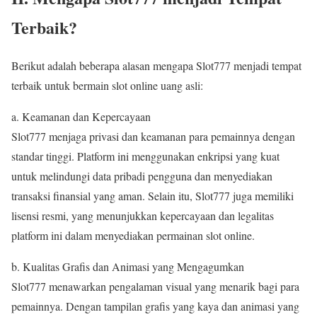
Terbaik?
Berikut adalah beberapa alasan mengapa Slot777 menjadi tempat
terbaik untuk bermain slot online uang asli:
a. Keamanan dan Kepercayaan
Slot777 menjaga privasi dan keamanan para pemainnya dengan
standar tinggi. Platform ini menggunakan enkripsi yang kuat
untuk melindungi data pribadi pengguna dan menyediakan
transaksi finansial yang aman. Selain itu, Slot777 juga memiliki
lisensi resmi, yang menunjukkan kepercayaan dan legalitas
platform ini dalam menyediakan permainan slot online.
b. Kualitas Grafis dan Animasi yang Mengagumkan
Slot777 menawarkan pengalaman visual yang menarik bagi para
pemainnya. Dengan tampilan grafis yang kaya dan animasi yang