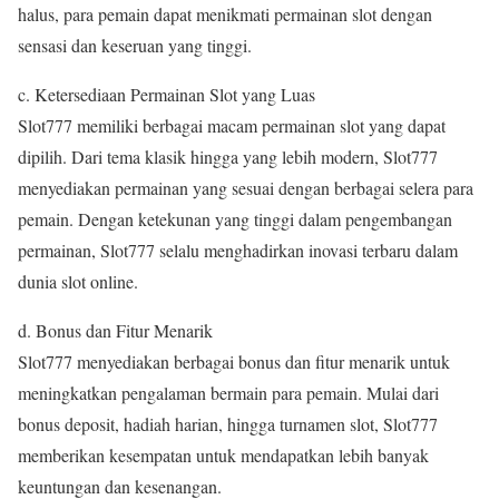
halus, para pemain dapat menikmati permainan slot dengan
sensasi dan keseruan yang tinggi.
c. Ketersediaan Permainan Slot yang Luas
Slot777 memiliki berbagai macam permainan slot yang dapat
dipilih. Dari tema klasik hingga yang lebih modern, Slot777
menyediakan permainan yang sesuai dengan berbagai selera para
pemain. Dengan ketekunan yang tinggi dalam pengembangan
permainan, Slot777 selalu menghadirkan inovasi terbaru dalam
dunia slot online.
d. Bonus dan Fitur Menarik
Slot777 menyediakan berbagai bonus dan fitur menarik untuk
meningkatkan pengalaman bermain para pemain. Mulai dari
bonus deposit, hadiah harian, hingga turnamen slot, Slot777
memberikan kesempatan untuk mendapatkan lebih banyak
keuntungan dan kesenangan.