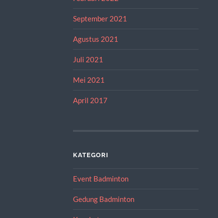
September 2021
Agustus 2021
Juli 2021
Mei 2021
April 2017
KATEGORI
Event Badminton
Gedung Badminton