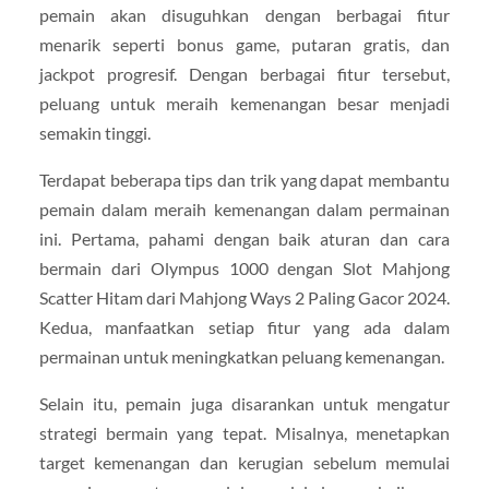
pemain akan disuguhkan dengan berbagai fitur
menarik seperti bonus game, putaran gratis, dan
jackpot progresif. Dengan berbagai fitur tersebut,
peluang untuk meraih kemenangan besar menjadi
semakin tinggi.
Terdapat beberapa tips dan trik yang dapat membantu
pemain dalam meraih kemenangan dalam permainan
ini. Pertama, pahami dengan baik aturan dan cara
bermain dari Olympus 1000 dengan Slot Mahjong
Scatter Hitam dari Mahjong Ways 2 Paling Gacor 2024.
Kedua, manfaatkan setiap fitur yang ada dalam
permainan untuk meningkatkan peluang kemenangan.
Selain itu, pemain juga disarankan untuk mengatur
strategi bermain yang tepat. Misalnya, menetapkan
target kemenangan dan kerugian sebelum memulai