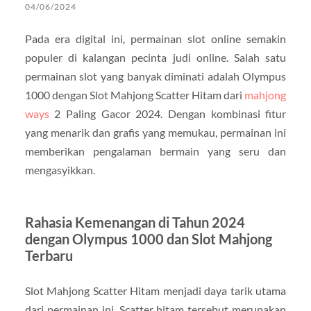
04/06/2024
Pada era digital ini, permainan slot online semakin
populer di kalangan pecinta judi online. Salah satu
permainan slot yang banyak diminati adalah Olympus
1000 dengan Slot Mahjong Scatter Hitam dari
mahjong
ways
2 Paling Gacor 2024. Dengan kombinasi fitur
yang menarik dan grafis yang memukau, permainan ini
memberikan pengalaman bermain yang seru dan
mengasyikkan.
Rahasia Kemenangan di Tahun 2024
dengan Olympus 1000 dan Slot Mahjong
Terbaru
Slot Mahjong Scatter Hitam menjadi daya tarik utama
dari permainan ini. Scatter hitam tersebut merupakan