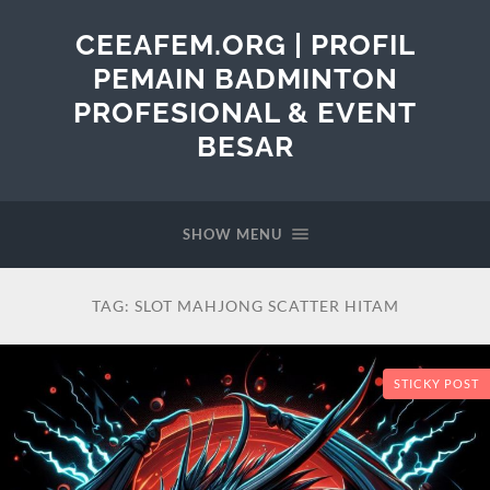
CEEAFEM.ORG | PROFIL
PEMAIN BADMINTON
PROFESIONAL & EVENT
BESAR
SHOW MENU
TAG:
SLOT MAHJONG SCATTER HITAM
STICKY POST