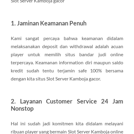
Slot Server Kamboja gacor
1. Jaminan Keamanan Penuh
Kami sangat percaya bahwa keamanan didalam
melaksanakan deposit dan withdrawal adalah acuan
player untuk memilih situs bandar judi online
terpercaya. Keamanan information diri maupun saldo
kredit sudah tentu terjamin safe 100% bersama
dengan kita situs Slot Server Kamboja gacor.
2. Layanan Customer Service 24 Jam
Nonstop
Hal ini sudah jadi komitmen kita didalam melayani
ribuan player yang bermain Slot Server Kamboja online