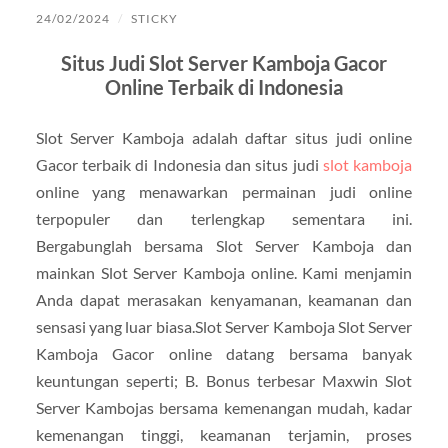
24/02/2024
/
STICKY
Situs Judi Slot Server Kamboja Gacor
Online Terbaik di Indonesia
Slot Server Kamboja adalah daftar situs judi online
Gacor terbaik di Indonesia dan situs judi
slot kamboja
online yang menawarkan permainan judi online
terpopuler dan terlengkap sementara ini.
Bergabunglah bersama Slot Server Kamboja dan
mainkan Slot Server Kamboja online. Kami menjamin
Anda dapat merasakan kenyamanan, keamanan dan
sensasi yang luar biasa.Slot Server Kamboja Slot Server
Kamboja Gacor online datang bersama banyak
keuntungan seperti; B. Bonus terbesar Maxwin Slot
Server Kambojas bersama kemenangan mudah, kadar
kemenangan tinggi, keamanan terjamin, proses