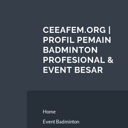
CEEAFEM.ORG |
PROFIL PEMAIN
BADMINTON
PROFESIONAL &
EVENT BESAR
Home
Event Badminton