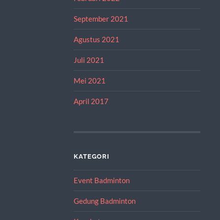
September 2021
Agustus 2021
Juli 2021
Mei 2021
April 2017
KATEGORI
Event Badminton
Gedung Badminton