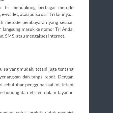
sa Tri mendukung berbagai metode
e-wallet, atau pulsa dari Tri lainnya.
lih metode pembayaran yang sesuai,
an langsung masuk ke nomor Tri Anda,
n, SMS, atau mengakses internet.
pulsa yang mudah, tetapi juga tentang
enangkan dan tanpa repot. Dengan
hi kebutuhan pengguna saat ini, tetapi
erhubung dan efisien dalam layanan
menjadi solusi praktis untuk mengisi