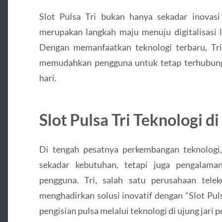
Slot Pulsa Tri bukan hanya sekadar inovasi 
merupakan langkah maju menuju digitalisasi l
Dengan memanfaatkan teknologi terbaru, Tri
memudahkan pengguna untuk tetap terhubung 
hari.
Slot Pulsa Tri Teknologi di
Di tengah pesatnya perkembangan teknologi, 
sekadar kebutuhan, tetapi juga pengalam
pengguna. Tri, salah satu perusahaan tele
menghadirkan solusi inovatif dengan “Slot Pu
pengisian pulsa melalui teknologi di ujung jari 