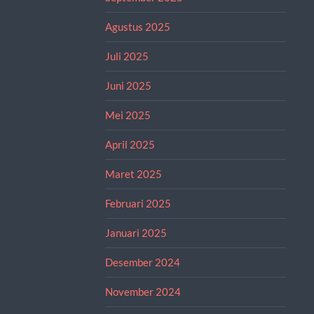
Agustus 2025
Juli 2025
Juni 2025
Mei 2025
April 2025
Maret 2025
Februari 2025
Januari 2025
Desember 2024
November 2024