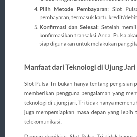
Pilih Metode Pembayaran
: Slot Pul
pembayaran, termasuk kartu kredit/debit, 
Konfirmasi dan Selesai
: Setelah memi
konfirmasikan transaksi Anda. Pulsa ak
siap digunakan untuk melakukan panggila
Manfaat dari Teknologi di Ujung Jari
Slot Pulsa Tri bukan hanya tentang pengisian 
memberikan pengguna pengalaman yang meny
teknologi di ujung jari, Tri tidak hanya memenu
juga mempersiapkan masa depan yang lebih t
telekomunikasi.
Dengan demikian, Slot Pulsa Tri tidak hanya 