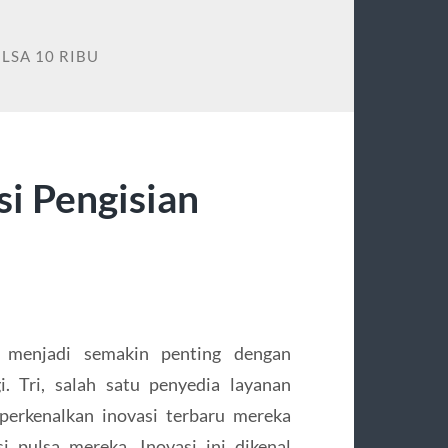
LSA 10 RIBU
si Pengisian
a menjadi semakin penting dengan
. Tri, salah satu penyedia layanan
perkenalkan inovasi terbaru mereka
 pulsa mereka. Inovasi ini dikenal