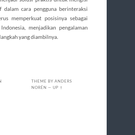
if dalam cara pengguna berinteraksi
terus memperkuat posisinya sebagai
 Indonesia, menjadikan pengalaman
 langkah yang diambilnya.
N
THEME BY
ANDERS
NORÉN
—
UP ↑