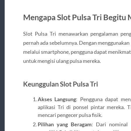
Mengapa Slot Pulsa Tri Begitu
Slot Pulsa Tri menawarkan pengalaman peng
pernah ada sebelumnya. Dengan menggunakan ap
melalui smartphone, pengguna dapat menikmati 
untuk mengisi ulang pulsa mereka.
Keunggulan Slot Pulsa Tri
Akses Langsung
: Pengguna dapat meng
aplikasi Tri di ponsel pintar mereka. T
mencari pengecer pulsa fisik.
Pilihan yang Beragam
: Dari nominal 