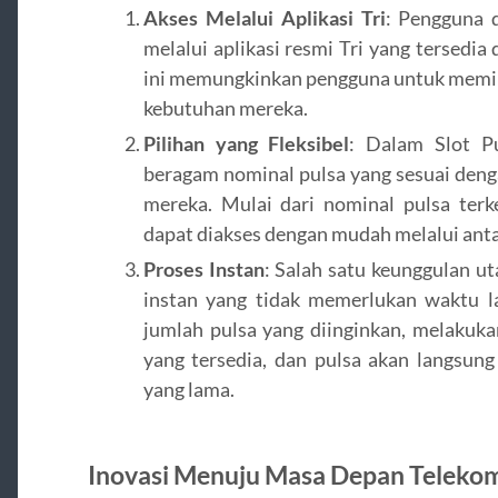
Akses Melalui Aplikasi Tri
: Pengguna d
melalui aplikasi resmi Tri yang tersedia
ini memungkinkan pengguna untuk memili
kebutuhan mereka.
Pilihan yang Fleksibel
: Dalam Slot Pu
beragam nominal pulsa yang sesuai den
mereka. Mulai dari nominal pulsa terk
dapat diakses dengan mudah melalui an
Proses Instan
: Salah satu keunggulan ut
instan yang tidak memerlukan waktu l
jumlah pulsa yang diinginkan, melaku
yang tersedia, dan pulsa akan langsun
yang lama.
Inovasi Menuju Masa Depan Teleko