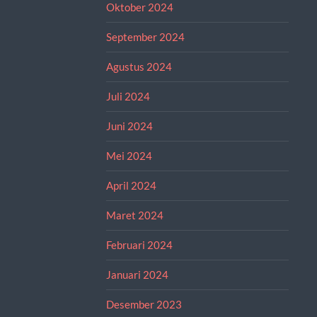
Oktober 2024
September 2024
Agustus 2024
Juli 2024
Juni 2024
Mei 2024
April 2024
Maret 2024
Februari 2024
Januari 2024
Desember 2023