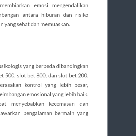
 membiarkan emosi mengendalikan
bangan antara hiburan dan risiko
ain yang sehat dan memuaskan.
psikologis yang berbeda dibandingkan
t 500, slot bet 800, dan slot bet 200.
rasakan kontrol yang lebih besar,
seimbangan emosional yang lebih baik.
apat menyebabkan kecemasan dan
menawarkan pengalaman bermain yang