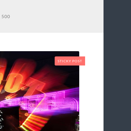
 500
STICKY POST