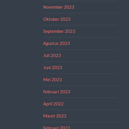
November 2023
Oktober 2023
September 2023
Agustus 2023
Juli 2023
Juni 2023
Mei 2023
Februari 2023
April 2022
Maret 2022
Februari 2022