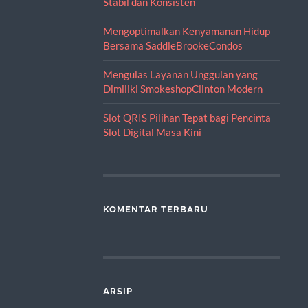
Stabil dan Konsisten
Mengoptimalkan Kenyamanan Hidup
Bersama SaddleBrookeCondos
Mengulas Layanan Unggulan yang
Dimiliki SmokeshopClinton Modern
Slot QRIS Pilihan Tepat bagi Pencinta
Slot Digital Masa Kini
KOMENTAR TERBARU
ARSIP