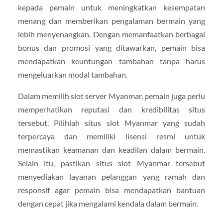
kepada pemain untuk meningkatkan kesempatan
menang dan memberikan pengalaman bermain yang
lebih menyenangkan. Dengan memanfaatkan berbagai
bonus dan promosi yang ditawarkan, pemain bisa
mendapatkan keuntungan tambahan tanpa harus
mengeluarkan modal tambahan.
Dalam memilih slot server Myanmar, pemain juga perlu
memperhatikan reputasi dan kredibilitas situs
tersebut. Pilihlah situs slot Myanmar yang sudah
terpercaya dan memiliki lisensi resmi untuk
memastikan keamanan dan keadilan dalam bermain.
Selain itu, pastikan situs slot Myanmar tersebut
menyediakan layanan pelanggan yang ramah dan
responsif agar pemain bisa mendapatkan bantuan
dengan cepat jika mengalami kendala dalam bermain.