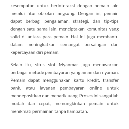
kesempatan untuk berinteraksi dengan pemain lain
melalui fitur obrolan langsung. Dengan ini, pemain
dapat berbagi pengalaman, strategi, dan tip-tips
dengan satu sama lain, menciptakan komunitas yang
solid di antara para pemain. Hal ini juga membantu
dalam meningkatkan semangat persaingan dan
kepercayaan diri pemain.
Selain itu, situs slot Myanmar juga menawarkan
berbagai metode pembayaran yang aman dan nyaman.
Pemain dapat menggunakan kartu kredit, transfer
bank, atau layanan pembayaran online untuk
mendepositkan dan menarik uang. Proses ini sangatlah
mudah dan cepat, memungkinkan pemain untuk
menikmati permainan tanpa hambatan.