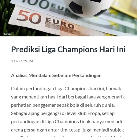
Prediksi Liga Champions Hari Ini
11/07/2024
Analisis Mendalam Sebelum Pertandingan
Dalam pertandingan Liga Champions hari ini, banyak
yang menantikan hasil dari berbagai laga yang menarik
perhatian penggemar sepak bola di seluruh dunia.
Sebagai ajang bergengsi di level klub Eropa, setiap
pertandingan di Liga Champions tidak hanya menjadi
arena persaingan antar tim, tetapi juga menjadi subjek