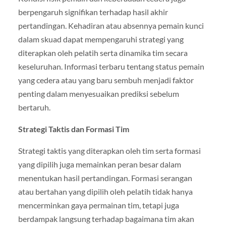
berpengaruh signifikan terhadap hasil akhir
pertandingan. Kehadiran atau absennya pemain kunci
dalam skuad dapat mempengaruhi strategi yang
diterapkan oleh pelatih serta dinamika tim secara
keseluruhan. Informasi terbaru tentang status pemain
yang cedera atau yang baru sembuh menjadi faktor
penting dalam menyesuaikan prediksi sebelum
bertaruh.
Strategi Taktis dan Formasi Tim
Strategi taktis yang diterapkan oleh tim serta formasi
yang dipilih juga memainkan peran besar dalam
menentukan hasil pertandingan. Formasi serangan
atau bertahan yang dipilih oleh pelatih tidak hanya
mencerminkan gaya permainan tim, tetapi juga
berdampak langsung terhadap bagaimana tim akan