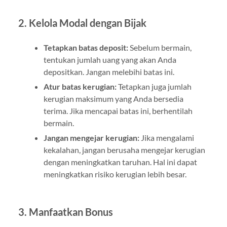
2. Kelola Modal dengan Bijak
Tetapkan batas deposit:
Sebelum bermain,
tentukan jumlah uang yang akan Anda
depositkan. Jangan melebihi batas ini.
Atur batas kerugian:
Tetapkan juga jumlah
kerugian maksimum yang Anda bersedia
terima. Jika mencapai batas ini, berhentilah
bermain.
Jangan mengejar kerugian:
Jika mengalami
kekalahan, jangan berusaha mengejar kerugian
dengan meningkatkan taruhan. Hal ini dapat
meningkatkan risiko kerugian lebih besar.
3. Manfaatkan Bonus