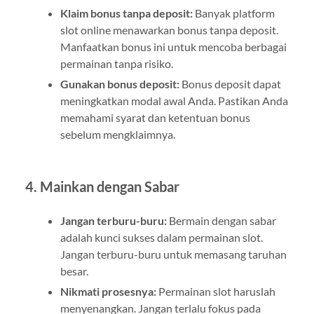
Klaim bonus tanpa deposit:
Banyak platform
slot online menawarkan bonus tanpa deposit.
Manfaatkan bonus ini untuk mencoba berbagai
permainan tanpa risiko.
Gunakan bonus deposit:
Bonus deposit dapat
meningkatkan modal awal Anda. Pastikan Anda
memahami syarat dan ketentuan bonus
sebelum mengklaimnya.
4. Mainkan dengan Sabar
Jangan terburu-buru:
Bermain dengan sabar
adalah kunci sukses dalam permainan slot.
Jangan terburu-buru untuk memasang taruhan
besar.
Nikmati prosesnya:
Permainan slot haruslah
menyenangkan. Jangan terlalu fokus pada