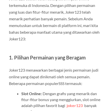
terkemuka di Indonesia. Dengan pilihan permainan
yang luas dan fitur-fitur menarik, Joker123 telah
menarik perhatian banyak pemain. Sebelum Anda
memutuskan untuk bermain di platform ini, mari kita
bahas beberapa manfaat utama yang ditawarkan oleh
Joker123:
1. Pilihan Permainan yang Beragam
Joker123 menawarkan berbagai jenis permainan judi
online yang dapat dinikmati oleh semua pemain.
Beberapa permainan populerSSS termasuk:
Slot Online:
Dengan grafis yang menarik dan
fitur-fitur bonus yang menggiurkan, slot online
adalah pilihan favorit bagi
joker123
banyak