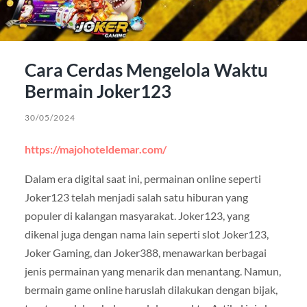
Cara Cerdas Mengelola Waktu
Bermain Joker123
30/05/2024
https://majohoteldemar.com/
Dalam era digital saat ini, permainan online seperti
Joker123 telah menjadi salah satu hiburan yang
populer di kalangan masyarakat. Joker123, yang
dikenal juga dengan nama lain seperti slot Joker123,
Joker Gaming, dan Joker388, menawarkan berbagai
jenis permainan yang menarik dan menantang. Namun,
bermain game online haruslah dilakukan dengan bijak,