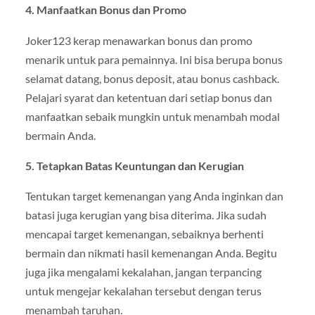
4. Manfaatkan Bonus dan Promo
Joker123 kerap menawarkan bonus dan promo
menarik untuk para pemainnya. Ini bisa berupa bonus
selamat datang, bonus deposit, atau bonus cashback.
Pelajari syarat dan ketentuan dari setiap bonus dan
manfaatkan sebaik mungkin untuk menambah modal
bermain Anda.
5. Tetapkan Batas Keuntungan dan Kerugian
Tentukan target kemenangan yang Anda inginkan dan
batasi juga kerugian yang bisa diterima. Jika sudah
mencapai target kemenangan, sebaiknya berhenti
bermain dan nikmati hasil kemenangan Anda. Begitu
juga jika mengalami kekalahan, jangan terpancing
untuk mengejar kekalahan tersebut dengan terus
menambah taruhan.