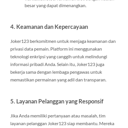
besar yang dapat dimenangkan.
4. Keamanan dan Kepercayaan
Joker123 berkomitmen untuk menjaga keamanan dan
privasi data pemain. Platform ini menggunakan
teknologi enkripsi yang canggih untuk melindungi
informasi pribadi Anda. Selain itu, Joker123 juga
bekerja sama dengan lembaga pengawas untuk
memastikan permainan yang adil dan transparan.
5. Layanan Pelanggan yang Responsif
Jika Anda memiliki pertanyaan atau masalah, tim
layanan pelanggan Joker123 siap membantu. Mereka