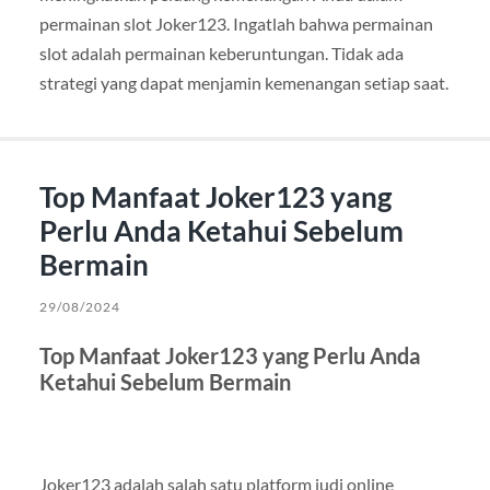
permainan slot Joker123. Ingatlah bahwa permainan
slot adalah permainan keberuntungan. Tidak ada
strategi yang dapat menjamin kemenangan setiap saat.
Top Manfaat Joker123 yang
Perlu Anda Ketahui Sebelum
Bermain
29/08/2024
Top Manfaat Joker123 yang Perlu Anda
Ketahui Sebelum Bermain
Joker123 adalah salah satu platform judi online