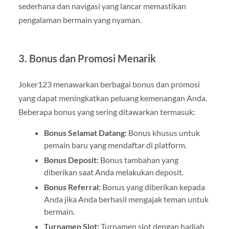
sederhana dan navigasi yang lancar memastikan
pengalaman bermain yang nyaman.
3. Bonus dan Promosi Menarik
Joker123 menawarkan berbagai bonus dan promosi
yang dapat meningkatkan peluang kemenangan Anda.
Beberapa bonus yang sering ditawarkan termasuk:
Bonus Selamat Datang:
Bonus khusus untuk
pemain baru yang mendaftar di platform.
Bonus Deposit:
Bonus tambahan yang
diberikan saat Anda melakukan deposit.
Bonus Referral:
Bonus yang diberikan kepada
Anda jika Anda berhasil mengajak teman untuk
bermain.
Turnamen Slot:
Turnamen slot dengan hadiah