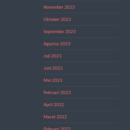
November 2023
Oktober 2023
September 2023
Agustus 2023
Juli 2023
Juni 2023
Mei 2023
Februari 2023
April 2022
Maret 2022
Februari 2022