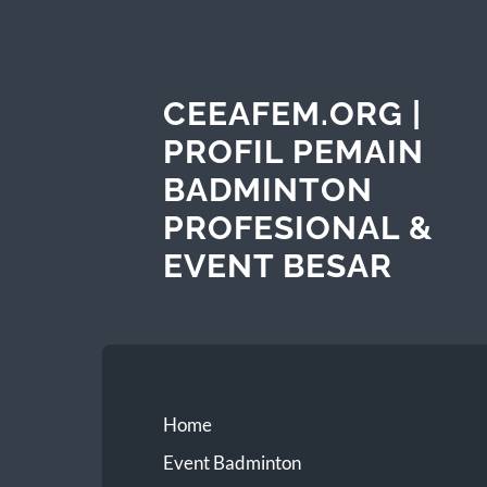
CEEAFEM.ORG |
PROFIL PEMAIN
BADMINTON
PROFESIONAL &
EVENT BESAR
Home
Event Badminton