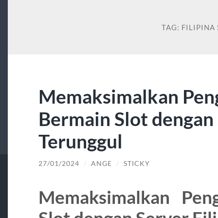
TAG:
FILIPINA
Memaksimalkan Pen
Bermain Slot dengan 
Terunggul
27/01/2024
/
ANGE
/
STICKY
Memaksimalkan Pen
Slot dengan Server Fil