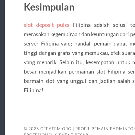
Kesimpulan
slot deposit pulsa
Filipina adalah solusi te
merasakan kegembiraan dan keuntungan dari p
server Filipina yang handal, pemain dapat m
tinggi dengan grafis yang memukau, efek suar
yang menarik. Selain itu, kesempatan untuk 
besar menjadikan permainan slot Filipina s
bermain slot yang unggul dan jadilah salah s
Filipina!
© 2026
CEEAFEM.ORG | PROFIL PEMAIN BADMINTO