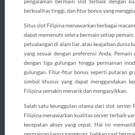
pengalaman bermain slot terbaik dengan kual
berkualitas tinggi, dan fitur bonus yang menggi
Situs slot Filipina menawarkan berbagai macam
dapat memenuhi selera bermain setiap pemain.
petualangan di alam liar, atau keajaiban dunia b
yang sesuai dengan preferensi Anda. Pemain 
dengan tiga gulungan hingga permainan mo
gulungan. Fitur-fitur bonus seperti putaran gr
simbol khusus yang dapat menggandakan k
Filipina semakin menarik dan mengasyikkan.
Salah satu keunggulan utama dari slot server 
Filipina menawarkan kualitas server terbaik y
kecepatan akses yang cepat. Hal ini memas
permainan tanpa gangguan, bahkan saat bermain