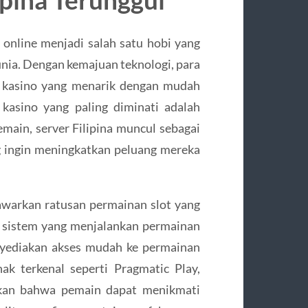
online menjadi salah satu hobi yang
dunia. Dengan kemajuan teknologi, para
 kasino yang menarik dengan mudah
 kasino yang paling diminati adalah
main, server Filipina muncul sebagai
ang ingin meningkatkan peluang mereka
nawarkan ratusan permainan slot yang
h sistem yang menjalankan permainan
menyediakan akses mudah ke permainan
ak terkenal seperti Pragmatic Play,
ikan bahwa pemain dapat menikmati