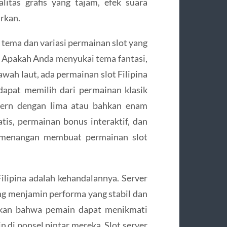
itas grafis yang tajam, efek suara
urkan.
 tema dan variasi permainan slot yang
 Apakah Anda menyukai tema fantasi,
awah laut, ada permainan slot Filipina
dapat memilih dari permainan klasik
dern dengan lima atau bahkan enam
atis, permainan bonus interaktif, dan
emenangan membuat permainan slot
Filipina adalah kehandalannya. Server
ang menjamin performa yang stabil dan
tikan bahwa pemain dapat menikmati
 di ponsel pintar mereka. Slot server