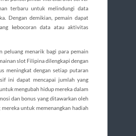
nan terbaru untuk melindungi data
eka. Dengan demikian, pemain dapat
ng kebocoran data atau aktivitas
kan peluang menarik bagi para pemain
inan slot Filipina dilengkapi dengan
rus meningkat dengan setiap putaran
sif ini dapat mencapai jumlah yang
 untuk mengubah hidup mereka dalam
mosi dan bonus yang ditawarkan oleh
ang mereka untuk memenangkan hadiah