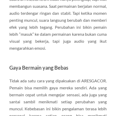
membangun suasana. Saat permainan berjalan normal,
audio terdengar ringan dan stabil. Tapi ketika momen
penting muncul, suara langsung berubah dan memberi
efek yang lebih tegang. Perubahan ini bikin pemain
lebih “masuk” ke dalam permainan karena bukan cuma
visual yang bekerja, tapi juga audio yang ikut
mengarahkan emosi.
Gaya Bermain yang Bebas
Tidak ada satu cara yang dipaksakan di ARESGACOR.
Pemain bisa memilih gaya mereka sendiri. Ada yang
bermain cepat untuk mengejar sensasi, ada juga yang
santai sambil menikmati setiap perubahan yang
muncul. Kebebasan ini bikin pengalaman terasa lebih
personal karena setiap orang bisa menikmati