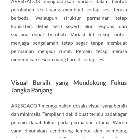
ARESGACOR menghadirkan variasi dalam bentuk
perubahan kecil yang membuat setiap sesi terasa
berbeda. Walaupun struktur permainan tetap
konsisten, detail kecil seperti alur, respons, dan
suasana dapat berubah. Variasi ini cukup untuk
menjaga pengalaman tetap segar tanpa membuat
permainan menjadi rumit. Pemain tetap merasa
menemukan sesuatu yang baru di setiap sesi.
Visual Bersih yang Mendukung Fokus
Jangka Panjang
ARESGACOR menggunakan desain visual yang bersih
dan minimalis. Tampilan tidak dibuat terlalu padat agar
pemain dapat fokus pada permainan utama. Warna
yang digunakan cenderung lembut dan seimbang,