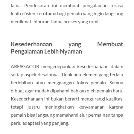
lama. Pendekatan ini membuat pengalaman terasa
lebih efisien, terutama bagi pemain yang ingin langsung
menikmati hiburan tanpa proses yang rumit.
Kesederhanaan yang Membuat
Pengalaman Lebih Nyaman
ARESGACOR mengedepankan kesederhanaan dalam
setiap aspek desainnya. Tidak ada elemen yang terlalu
berlebihan atau mengganggu fokus pemain. Semua
dibuat agar mudah dipahami bahkan oleh pemain baru.
Kesederhanaan ini bukan berarti mengurangi kualitas,
tetapi justru meningkatkan kenyamanan karena
pemain bisa langsung memahami alur permainan tanpa
perlu adaptasi yang panjang.