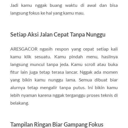
Jadi kamu nggak buang waktu di awal dan bisa
langsung fokus ke hal yang kamu mau.
Setiap Aksi Jalan Cepat Tanpa Nunggu
ARESGACOR ngasih respon yang cepat setiap kali
kamu klik sesuatu. Kamu pindah menu, hasilnya
langsung muncul tanpa jeda. Kamu scroll atau buka
fitur lain juga tetap terasa lancar. Nggak ada momen
yang bikin kamu nunggu lama. Semua dibuat biar
alurnya tetap mengalir tanpa putus. Ini bikin kamu
lebih nyaman karena nggak terganggu proses teknis di
belakang.
Tampilan Ringan Biar Gampang Fokus