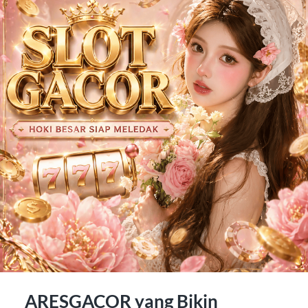
ARESGACOR yang Bikin