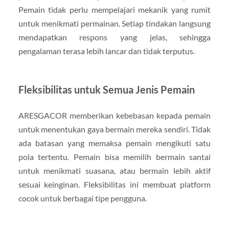
Pemain tidak perlu mempelajari mekanik yang rumit
untuk menikmati permainan. Setiap tindakan langsung
mendapatkan respons yang jelas, sehingga
pengalaman terasa lebih lancar dan tidak terputus.
Fleksibilitas untuk Semua Jenis Pemain
ARESGACOR memberikan kebebasan kepada pemain
untuk menentukan gaya bermain mereka sendiri. Tidak
ada batasan yang memaksa pemain mengikuti satu
pola tertentu. Pemain bisa memilih bermain santai
untuk menikmati suasana, atau bermain lebih aktif
sesuai keinginan. Fleksibilitas ini membuat platform
cocok untuk berbagai tipe pengguna.