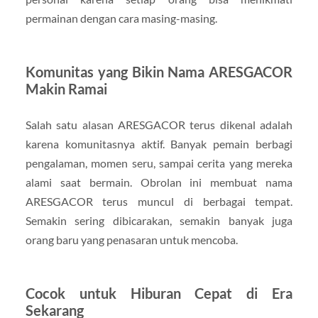
permainan dengan cara masing-masing.
Komunitas yang Bikin Nama ARESGACOR
Makin Ramai
Salah satu alasan ARESGACOR terus dikenal adalah
karena komunitasnya aktif. Banyak pemain berbagi
pengalaman, momen seru, sampai cerita yang mereka
alami saat bermain. Obrolan ini membuat nama
ARESGACOR terus muncul di berbagai tempat.
Semakin sering dibicarakan, semakin banyak juga
orang baru yang penasaran untuk mencoba.
Cocok untuk Hiburan Cepat di Era
Sekarang