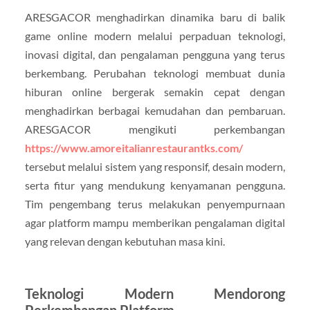
ARESGACOR menghadirkan dinamika baru di balik
game online modern melalui perpaduan teknologi,
inovasi digital, dan pengalaman pengguna yang terus
berkembang. Perubahan teknologi membuat dunia
hiburan online bergerak semakin cepat dengan
menghadirkan berbagai kemudahan dan pembaruan.
ARESGACOR mengikuti perkembangan
https://www.amoreitalianrestaurantks.com/
tersebut melalui sistem yang responsif, desain modern,
serta fitur yang mendukung kenyamanan pengguna.
Tim pengembang terus melakukan penyempurnaan
agar platform mampu memberikan pengalaman digital
yang relevan dengan kebutuhan masa kini.
Teknologi Modern Mendorong
Perkembangan Platform