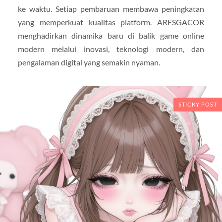
ke waktu. Setiap pembaruan membawa peningkatan
yang memperkuat kualitas platform. ARESGACOR
menghadirkan dinamika baru di balik game online
modern melalui inovasi, teknologi modern, dan
pengalaman digital yang semakin nyaman.
STICKY POST