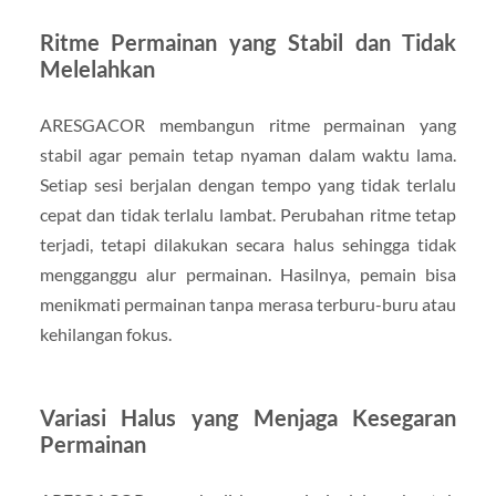
Ritme Permainan yang Stabil dan Tidak
Melelahkan
ARESGACOR membangun ritme permainan yang
stabil agar pemain tetap nyaman dalam waktu lama.
Setiap sesi berjalan dengan tempo yang tidak terlalu
cepat dan tidak terlalu lambat. Perubahan ritme tetap
terjadi, tetapi dilakukan secara halus sehingga tidak
mengganggu alur permainan. Hasilnya, pemain bisa
menikmati permainan tanpa merasa terburu-buru atau
kehilangan fokus.
Variasi Halus yang Menjaga Kesegaran
Permainan