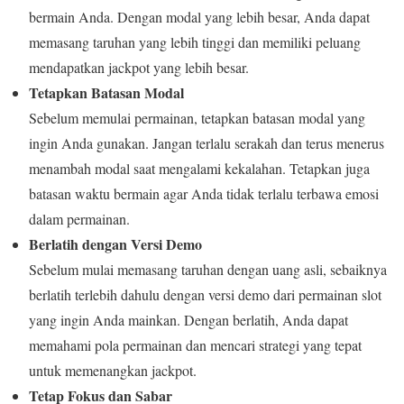
bermain Anda. Dengan modal yang lebih besar, Anda dapat
memasang taruhan yang lebih tinggi dan memiliki peluang
mendapatkan jackpot yang lebih besar.
Tetapkan Batasan Modal
Sebelum memulai permainan, tetapkan batasan modal yang
ingin Anda gunakan. Jangan terlalu serakah dan terus menerus
menambah modal saat mengalami kekalahan. Tetapkan juga
batasan waktu bermain agar Anda tidak terlalu terbawa emosi
dalam permainan.
Berlatih dengan Versi Demo
Sebelum mulai memasang taruhan dengan uang asli, sebaiknya
berlatih terlebih dahulu dengan versi demo dari permainan slot
yang ingin Anda mainkan. Dengan berlatih, Anda dapat
memahami pola permainan dan mencari strategi yang tepat
untuk memenangkan jackpot.
Tetap Fokus dan Sabar