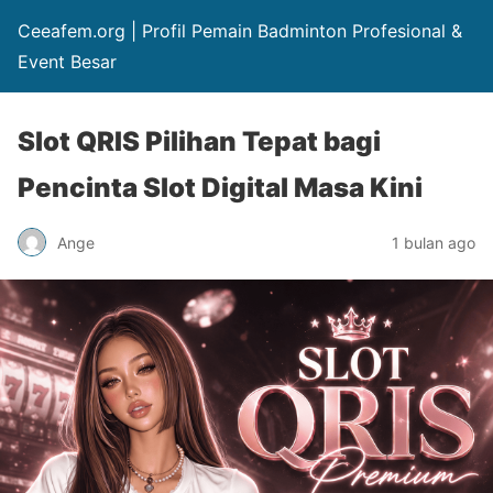
Ceeafem.org | Profil Pemain Badminton Profesional &
Event Besar
Slot QRIS Pilihan Tepat bagi
Pencinta Slot Digital Masa Kini
Ange
1 bulan ago