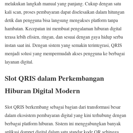
melakukan langkah manual yang panjang. Cukup dengan satu
kali scan, proses pembayaran dapat diselesaikan dalam hitungan
detik dan pengguna bisa langsung mengakses platform tanpa
hambatan. Kecepatan ini membuat pengalaman hiburan digital
terasa lebih efisien, ringan, dan sesuai dengan gaya hidup serba
instan saat ini. Dengan sistem yang semakin terintegrasi, QRIS
menjadi solusi yang mempermudah akses pengguna ke berbagai
layanan digital.
Slot QRIS dalam Perkembangan
Hiburan Digital Modern
Slot QRIS berkembang sebagai bagian dari transformasi besar
dalam ekosistem pembayaran digital yang kini terhubung dengan
berbagai platform hiburan. Sistem ini menggabungkan banyak
aplikasi dompet digital dalam satu standar kode QR sehingga