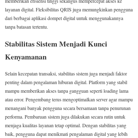
memberikan efisiensi tinggi sekaligus mempercepat akses ke
layanan digital. Fleksibilitas QRIS juga memungkinkan pengguna
dari berbagai aplikasi dompet digital untuk menggunakannya
tanpa batasan tertentu.
Stabilitas Sistem Menjadi Kunci
Kenyamanan
Selain kecepatan transaksi, stabilitas sistem juga menjadi faktor
penting dalam pengalaman hiburan digital. Platform yang stabil
mampu memberikan akses tanpa gangguan seperti loading lama
atau error. Pengembang terus mengoptimalkan server agar mampu
menangani banyak pengguna secara bersamaan tanpa penurunan
performa. Pembaruan sistem juga dilakukan secara rutin untuk
menjaga kualitas layanan tetap optimal. Dengan stabilitas yang
baik, pengguna dapat menikmati pengalaman digital yang lebih