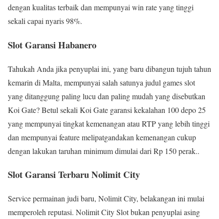
dengan kualitas terbaik dan mempunyai win rate yang tinggi
sekali capai nyaris 98%.
Slot Garansi Habanero
Tahukah Anda jika penyuplai ini, yang baru dibangun tujuh tahun
kemarin di Malta, mempunyai salah satunya judul games slot
yang ditanggung paling lucu dan paling mudah yang disebutkan
Koi Gate? Betul sekali Koi Gate garansi kekalahan 100 depo 25
yang mempunyai tingkat kemenangan atau RTP yang lebih tinggi
dan mempunyai feature melipatgandakan kemenangan cukup
dengan lakukan taruhan minimum dimulai dari Rp 150 perak..
Slot Garansi Terbaru Nolimit City
Service permainan judi baru, Nolimit City, belakangan ini mulai
memperoleh reputasi. Nolimit City Slot bukan penyuplai asing