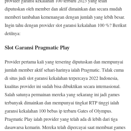
provider garansi kekalahan 100 terbaru 2023 yang telah
diputuskan oleh member dan aktif dimainkan dan secara mudah
memberi tambahan kemenangan dengan jumlah yang lebih besar.
Ingin tahu dengan provider slot garansi kekalahan 100 %? Berikut
detilnya:
Slot Garansi Pragmatic Play
Provider pertama kali yang tersering diputuskan dan mempunyai
jumlah member aktif sehari-harinya ialah Pragmatic. Tidak cuma
di situs judi slot garansi kekalahan terpercaya 2022 Indonesia,
kualitas provider ini sudah bisa dibuktikan secara internasional.
Salah satunya permainan mereka yang sekarang ini jadi games
terbanyak dimainkan dan mempunyai tingkat RTP tinggi ialah
garansi kekalahan 100 bebas ip terbaru Gates of Olympus.
Pragmatic Play ialah provider yang telah ada di lebih dari tiga
dasawarsa kemarin. Mereka telah dipercayai saat membuat games