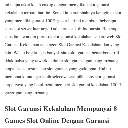
ini tanpa takut kalah cukup dengan meng ikuti slot garansi
kekalahan terbaru hari ini. Semakin bertambahnya keinginan slot
yang memiliki garansi 100% gacor hari ini membuat beberapa
situs slot server luar negeri ada termasuk di Indonesia. Beberapa
situs itu tawarkan promosi slot garansi kekalahan seperti web Slot
Garansi Kekalahan atau agen Slot Garansi Kekalahan dan yang
lain. Walau begitu, ada banyak situs slot garansi benar-benar riil
tidak palsu yang tawarkan daftar slot garansi gampang menang
tanpa lisensi resmi atau slot garansi yang gadungan. Hal itu
membuat kamu agar lebih selective saat pilih situs slot garansi
terpercaya yang betul-betul memberi slot garani kekalahan 100 %
gacor gampang menang.
Slot Garansi Kekalahan Mempunyai 8
Games Slot Online Dengan Garansi