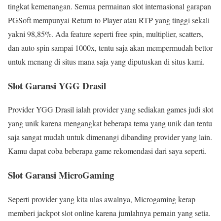
tingkat kemenangan. Semua permainan slot internasional garapan
PGSoft mempunyai Return to Player atau RTP yang tinggi sekali
yakni 98,85%. Ada feature seperti free spin, multiplier, scatters,
dan auto spin sampai 1000x, tentu saja akan mempermudah bettor
untuk menang di situs mana saja yang diputuskan di situs kami.
Slot Garansi YGG Drasil
Provider YGG Drasil ialah provider yang sediakan games judi slot
yang unik karena mengangkat beberapa tema yang unik dan tentu
saja sangat mudah untuk dimenangi dibanding provider yang lain.
Kamu dapat coba beberapa game rekomendasi dari saya seperti.
Slot Garansi MicroGaming
Seperti provider yang kita ulas awalnya, Microgaming kerap
memberi jackpot slot online karena jumlahnya pemain yang setia.