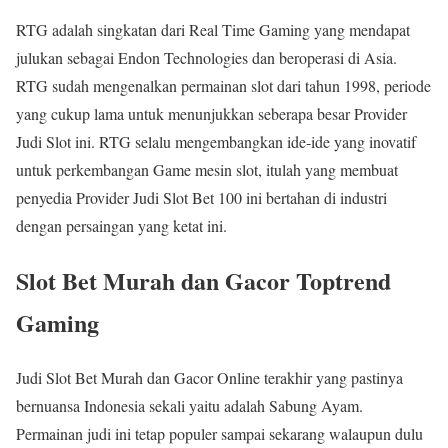
RTG adalah singkatan dari Real Time Gaming yang mendapat
julukan sebagai Endon Technologies dan beroperasi di Asia.
RTG sudah mengenalkan permainan slot dari tahun 1998, periode
yang cukup lama untuk menunjukkan seberapa besar Provider
Judi Slot ini. RTG selalu mengembangkan ide-ide yang inovatif
untuk perkembangan Game mesin slot, itulah yang membuat
penyedia Provider Judi Slot Bet 100 ini bertahan di industri
dengan persaingan yang ketat ini.
Slot Bet Murah dan Gacor Toptrend
Gaming
Judi Slot Bet Murah dan Gacor Online terakhir yang pastinya
bernuansa Indonesia sekali yaitu adalah Sabung Ayam.
Permainan judi ini tetap populer sampai sekarang walaupun dulu