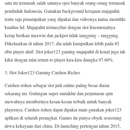
satu ini termasuk salah satunya opsi banyak orang-orang termasuk
penduduk Indonesia. Gunakan background kerajaan majapahit,
tentu saja penampakan yang dipakai dan videonya lantas memiliki
kualitas hd. Majapahit termasyhur dengan slot fenomenalnya
kerap berikan maxwin dan jackpot tidak tanggung – tanggung.
Dikeluarkan di tahun 2017, dia udah kumpulkan lebih pada 85
ribu player aktif. Slot joker123 gaming majapahit di kenal juga tak
kikir dengan nilai return to player kira-kira diangka 97.60%.
3. Slot Joker123 Gaming Caishen Riches
Caishen rishen sebagai slot judi online paling besar diasia
sekarang ini. Gulungan super mutakhir dan perputaran spin
mewahnya memberinya kesan-kesan terbaik untuk banyak
playernya. Caishen rishen dapat dipakai main gunakan joker123
aplikasi di seluruh perangkat. Games itu punya obyek seseorang
dewa kekayaan dari china. Di-launching pertengan tahun 2015,