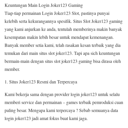
Keuntungan Main Login Joker123 Gaming
Tiap-tiap permainan Login Joker123 Slot, pastinya punyai
kelebih serta kekurangannya spesifik. Situs Slot Joker123 gaming
yang kami anjurkan ke anda, tentulah memberinya makin banyak
kesempatan makin lebih besar untuk mendapat kemenangan.
Banyak member setia kami, telah rasakan kesan terbaik yang dia
temukan dari main situs slot joker123. Tapi apa sich keuntungan
bermain-main dengan situs slot joker123 gaming bisa dirasa oleh
member.
1. Situs Joker123 Resmi dan Terpercaya
Kami bekerja sama dengan provider login joker123 untuk selalu
memberi service dan permainan – games terbaik pemroduksi cuan
paling besar. Mengapa kami terpercaya ? Sebab semuanya data
login joker123 jadi amat fokus buat kami jaga.