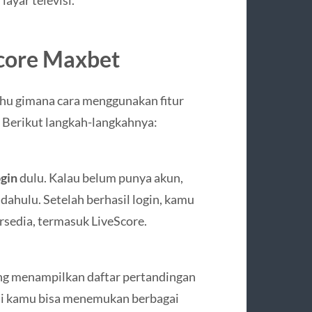
core Maxbet
hu gimana cara menggunakan fitur
! Berikut langkah-langkahnya:
gin
dulu. Kalau belum punya akun,
 dahulu. Setelah berhasil login, kamu
ersedia, termasuk LiveScore.
ang menampilkan daftar pertandingan
ini kamu bisa menemukan berbagai