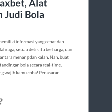
axbet, Alat
 Judi Bola
memiliki informasi yang cepat dan
ahraga, setiap detik itu berharga, dan
antara menang dan kalah. Nah, buat
andingan bola secara real-time,
ang wajib kamu coba! Penasaran
?