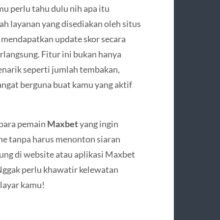
 perlu tahu dulu nih apa itu
lah layanan yang disediakan oleh situs
 mendapatkan update skor secara
rlangsung. Fitur ini bukan hanya
menarik seperti jumlah tembakan,
angat berguna buat kamu yang aktif
t para pemain
Maxbet
yang ingin
ime tanpa harus menonton siaran
sung di website atau aplikasi Maxbet
Nggak perlu khawatir kelewatan
 layar kamu!