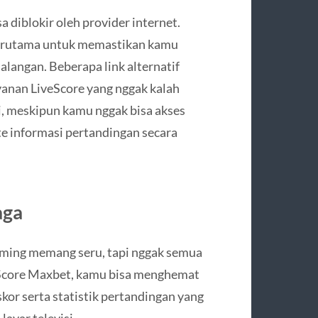
a diblokir oleh provider internet.
 terutama untuk memastikan kamu
langan. Beberapa link alternatif
anan LiveScore yang nggak kalah
i, meskipun kamu nggak bisa akses
e informasi pertandingan secara
aga
aming memang seru, tapi nggak semua
eScore Maxbet, kamu bisa menghemat
or serta statistik pertandingan yang
ayar televisi.