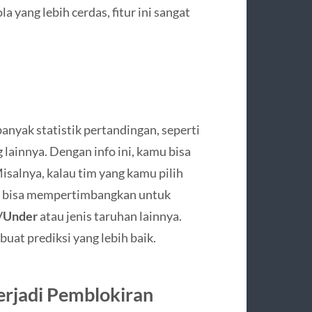
a yang lebih cerdas, fitur ini sangat
banyak statistik pertandingan, seperti
lainnya. Dengan info ini, kamu bisa
salnya, kalau tim yang kamu pilih
u bisa mempertimbangkan untuk
/Under
atau jenis taruhan lainnya.
at prediksi yang lebih baik.
rjadi Pemblokiran