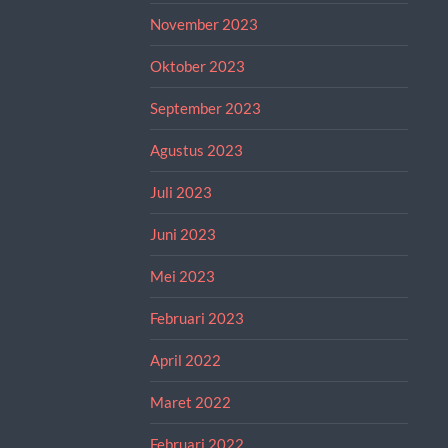
November 2023
Oktober 2023
September 2023
Agustus 2023
Juli 2023
Juni 2023
Mei 2023
Februari 2023
April 2022
Maret 2022
Februari 2022