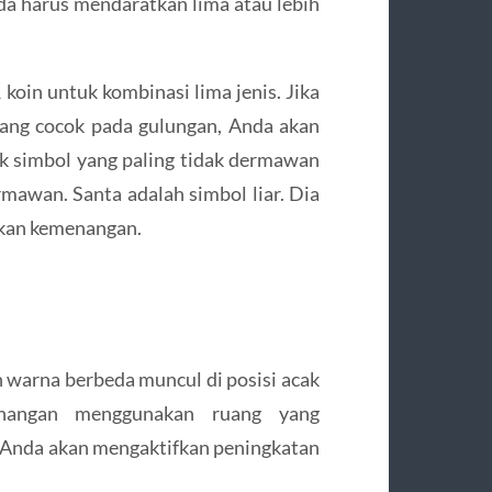
 harus mendaratkan lima atau lebih
 koin untuk kombinasi lima jenis. Jika
ang cocok pada gulungan, Anda akan
k simbol yang paling tidak dermawan
rmawan. Santa adalah simbol liar. Dia
ikan kemenangan.
n warna berbeda muncul di posisi acak
nangan menggunakan ruang yang
, Anda akan mengaktifkan peningkatan