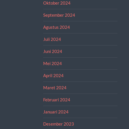
Oktober 2024
September 2024
Agustus 2024
Juli 2024
Juni 2024
Mei 2024
April 2024
Maret 2024
Februari 2024
Januari 2024
Desember 2023