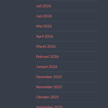
Juli 2026
Juni 2026
Mei 2026
April 2026
Maret 2026
Februari 2026
Januari 2026
Desember 2025
November 2025
Oktober 2025
September 2025