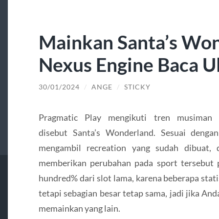
Mainkan Santa’s Won
Nexus Engine Baca U
30/01/2024
/
ANGE
/
STICKY
Pragmatic Play mengikuti tren musiman 
disebut Santa’s Wonderland. Sesuai dengan 
mengambil recreation yang sudah dibuat, 
memberikan perubahan pada sport tersebut pa
hundred% dari slot lama, karena beberapa stati
tetapi sebagian besar tetap sama, jadi jika A
memainkan yang lain.