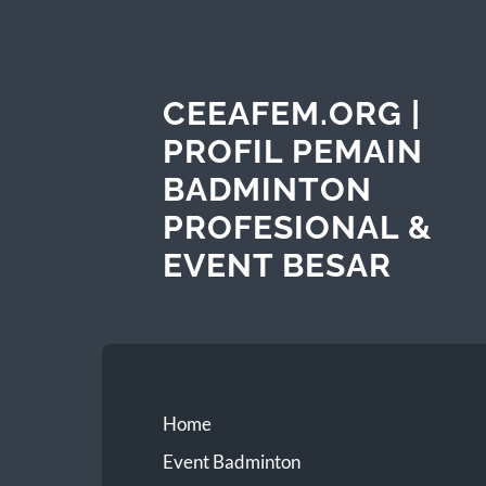
CEEAFEM.ORG |
PROFIL PEMAIN
BADMINTON
PROFESIONAL &
EVENT BESAR
Home
Event Badminton