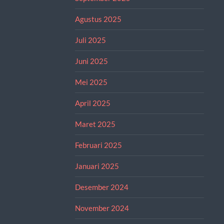
Agustus 2025
Juli 2025
Juni 2025
Mei 2025
April 2025
Maret 2025
Februari 2025
Januari 2025
Desember 2024
November 2024