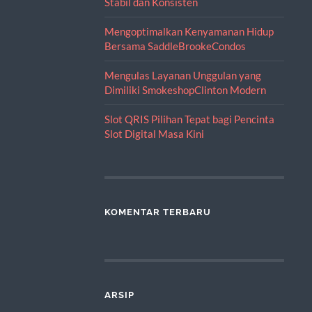
Stabil dan Konsisten
Mengoptimalkan Kenyamanan Hidup
Bersama SaddleBrookeCondos
Mengulas Layanan Unggulan yang
Dimiliki SmokeshopClinton Modern
Slot QRIS Pilihan Tepat bagi Pencinta
Slot Digital Masa Kini
KOMENTAR TERBARU
ARSIP