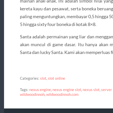
mainan anak-anak. Ini adalah simbol nilai yan
kereta kayu dan pesawat, serta boneka beruan
paling menguntungkan, membayar 0,5 hingga 5
5 hingga sixty four boneka di kotak 8×8.
Santa adalah permainan yang liar dan menggan
akan muncul di game dasar. Itu hanya akan mu
Santa dan lucky Santa. Kami akan memperluas fit
Categories:
slot
,
slot online
Tags:
nexus engine
,
nexus engine slot
,
nexus slot
,
server
wildwoodinnoh
,
wildwoodinnoh.com