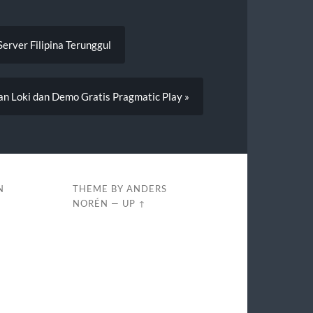
rver Filipina Terunggul
n Loki dan Demo Gratis Pragmatic Play »
N
THEME BY
ANDERS
NORÉN
—
UP ↑