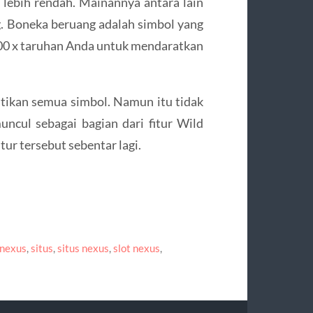
g lebih rendah. Mainannya antara lain
g. Boneka beruang adalah simbol yang
00 x taruhan Anda untuk mendaratkan
tikan semua simbol. Namun itu tidak
ncul sebagai bagian dari fitur Wild
ur tersebut sebentar lagi.
 nexus
,
situs
,
situs nexus
,
slot nexus
,