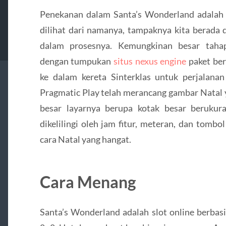
Penekanan dalam Santa’s Wonderland adalah
dilihat dari namanya, tampaknya kita berada 
dalam prosesnya. Kemungkinan besar tahap
dengan tumpukan
situs nexus engine
paket ber
ke dalam kereta Sinterklas untuk perjalanan
Pragmatic Play telah merancang gambar Natal 
besar layarnya berupa kotak besar berukura
dikelilingi oleh jam fitur, meteran, dan tombo
cara Natal yang hangat.
Cara Menang
Santa’s Wonderland adalah slot online berbasi