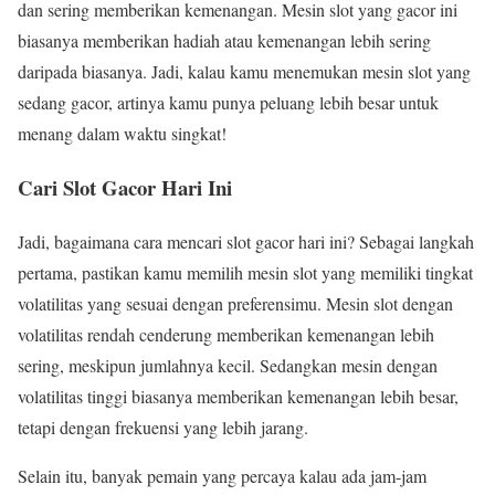
dan sering memberikan kemenangan. Mesin slot yang gacor ini
biasanya memberikan hadiah atau kemenangan lebih sering
daripada biasanya. Jadi, kalau kamu menemukan mesin slot yang
sedang gacor, artinya kamu punya peluang lebih besar untuk
menang dalam waktu singkat!
Cari Slot Gacor Hari Ini
Jadi, bagaimana cara mencari slot gacor hari ini? Sebagai langkah
pertama, pastikan kamu memilih mesin slot yang memiliki tingkat
volatilitas yang sesuai dengan preferensimu. Mesin slot dengan
volatilitas rendah cenderung memberikan kemenangan lebih
sering, meskipun jumlahnya kecil. Sedangkan mesin dengan
volatilitas tinggi biasanya memberikan kemenangan lebih besar,
tetapi dengan frekuensi yang lebih jarang.
Selain itu, banyak pemain yang percaya kalau ada jam-jam