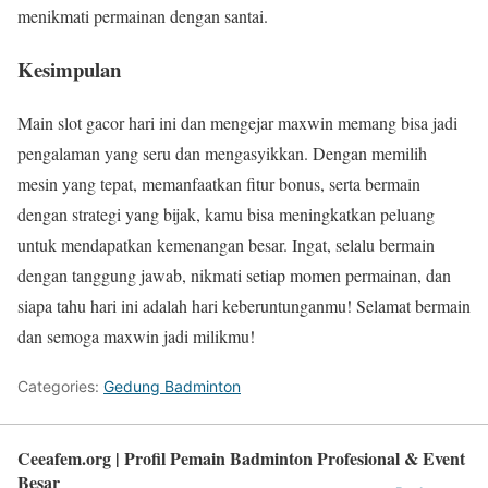
menikmati permainan dengan santai.
Kesimpulan
Main slot gacor hari ini dan mengejar maxwin memang bisa jadi
pengalaman yang seru dan mengasyikkan. Dengan memilih
mesin yang tepat, memanfaatkan fitur bonus, serta bermain
dengan strategi yang bijak, kamu bisa meningkatkan peluang
untuk mendapatkan kemenangan besar. Ingat, selalu bermain
dengan tanggung jawab, nikmati setiap momen permainan, dan
siapa tahu hari ini adalah hari keberuntunganmu! Selamat bermain
dan semoga maxwin jadi milikmu!
Categories:
Gedung Badminton
Ceeafem.org | Profil Pemain Badminton Profesional & Event
Besar