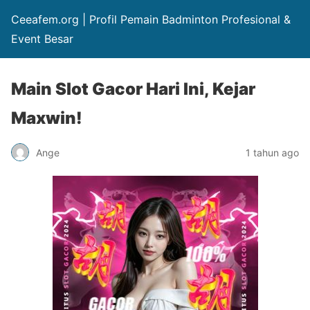
Ceeafem.org | Profil Pemain Badminton Profesional &
Event Besar
Main Slot Gacor Hari Ini, Kejar
Maxwin!
Ange
1 tahun ago